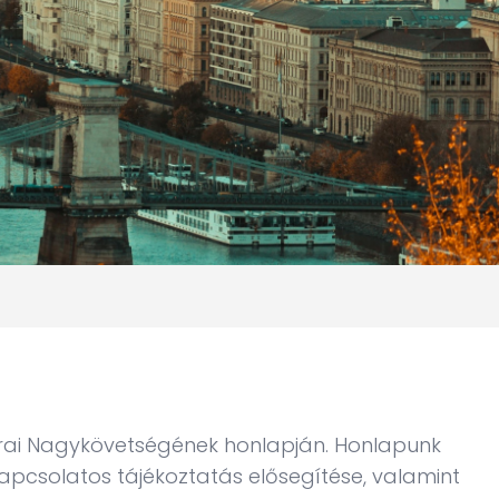
rai Nagykövetségének honlapján. Honlapunk
apcsolatos tájékoztatás elősegítése, valamint