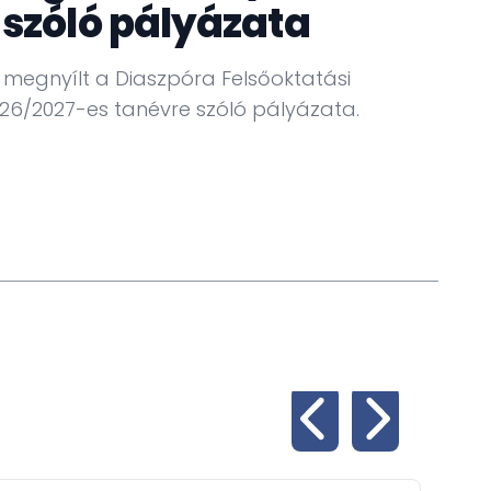
 szóló pályázata
To
megnyílt a Diaszpóra Felsőoktatási
26/2027-es tanévre szóló pályázata.