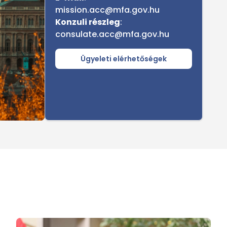
mission.acc@mfa.gov.hu
Konzuli részleg
:
consulate.acc@mfa.gov.hu
Ügyeleti elérhetőségek