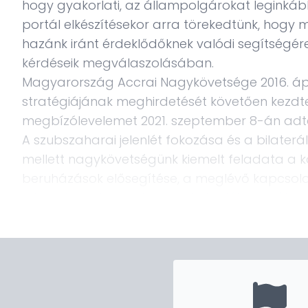
hogy gyakorlati, az állampolgárokat leginkább
portál elkészítésekor arra törekedtünk, hog
hazánk iránt érdeklődőknek valódi segítségér
kérdéseik megválaszolásában.
Magyarország Accrai Nagykövetsége 2016. áprili
stratégiájának meghirdetését követően kezdt
megbízólevelemet 2021. szeptember 8-án ad
A szubszaharai jelenlét fokozása és a bilaterál
mellett nagykövetségünk kiemelt feladata a 
beruházások elősegítése, a meglévő kapcsolat
információs technológia, a hulladékgazdálko
méltó eredményeket értünk el az elmúlt évek
még további jelentős potenciált rejt, ezért az
ghánai és a magyar vállalatok közötti inform
fokozása.
Az országaink közti oktatási lehetőségek és ö