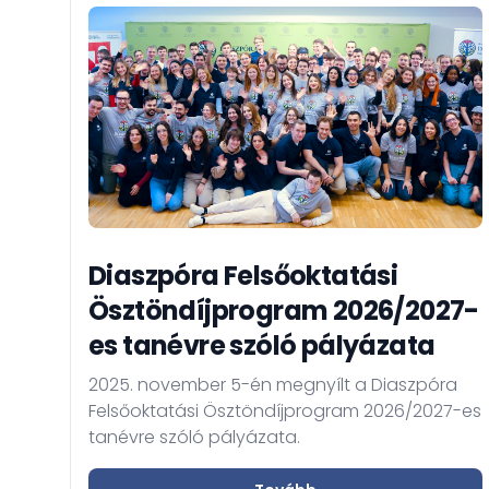
Diaszpóra Felsőoktatási
Ösztöndíjprogram 2026/2027-
es tanévre szóló pályázata
2025. november 5-én megnyílt a Diaszpóra
Felsőoktatási Ösztöndíjprogram 2026/2027-es
tanévre szóló pályázata.