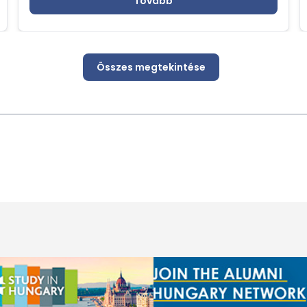
Tovább
Összes megtekintése