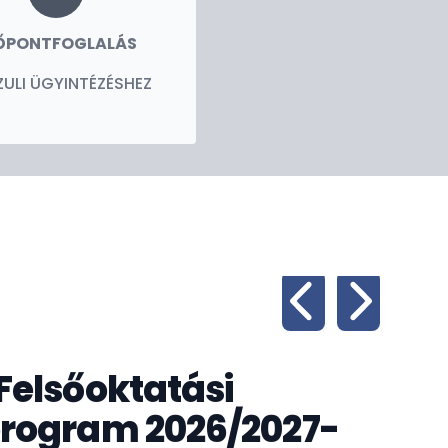
ŐPONTFOGLALÁS
ULI ÜGYINTÉZÉSHEZ
Pá
Felsőoktatási
Pályá
program 2026/2027-
Korm