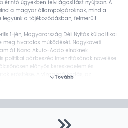
 érintő ügyekben felvilágosítást nyújtson. A
y mind a magyar állampolgároknak, mind a
e legyünk a tájékozódásban, felmerült
s 1-jén, Magyarország Déli Nyitás külpolitikai
e meg hivatalos működését. Nagyköveti
tam át Nana Akufo-Addo elnöknek.
is politikai párbeszéd intenzitásának növelése
kölcsönösen előnyös kereskedelem és
ok erősítése. A vízgazdálkodás, az
Tovább
dás, és a mezőgazdaság területén figyelemre
 során, azonban a kétoldalú együttműködés
 elkövetkező években kiemelt feladatunk a
ációcsere élénkítése, az együttműködés
sztöndíj programok, az egyes emberek közötti