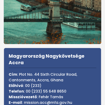
Sidebar
Magyarország Nagykövetsége
Accra
Cím
: Plot No. 44 Sixth Circular Road,
Cantonments, Accra, Ghana
Előhívó
: 00 (233)
Telefon
: 00 (233) 55 648 8650
Misszióvezető
: Fehér Tamás
E-mail
: mission.acc@mfa.gov.hu