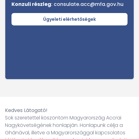
Konzuli részleg
: consulate.acc@mfa.gov.hu
Ügyeleti elérhetőségek
Kedves Látogató!
Sok szeretettel köszöntöm Magyarország Accrai
Nagykövetségének honlapján. Honlapunk célja a
Ghánával, illetve a Magyarországgal kapcsolatos