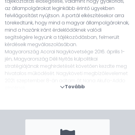
tájékoztatás elősegítése, valamint hogy gyakorlati,
az állampolgárokat leginkább érintő ügyekben
felvilágosítást nyújtson. A portál elkészítésekor arra
törekedtünk, hogy mind a magyar állampolgároknak,
mind a hazánk iránt érdeklődőknek valódi
segítségére legyünk a tájékozódásban, felmerült
kérdéseik megválaszolásában.
Magyarország Accrai Nagykövetsége 2016. április 1-
jén, Magyarország Déli Nyitás külpolitikai
stratégiájának meghirdetését követően kezdte meg
hivatalos működését. Nagyköveti megbízólevelemet
2021. szeptember 8-án adtam át Nana Akufo-Addo
Tovább
elnöknek.
A szubszaharai jelenlét fokozása és a bilaterális
politikai párbeszéd intenzitásának növelése mellett
nagykövetségünk kiemelt feladata a kölcsönösen
előnyös kereskedelem és beruházások elősegítése, a
meglévő kapcsolatok erősítése. A vízgazdálkodás, az
információs technológia, a hulladékgazdálkodás, és